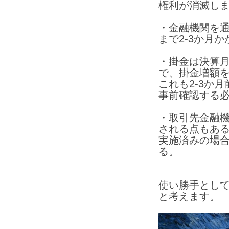
権利が消滅し
・金融機関を
まで2-3か月
・掛金は決算
で、掛金増額
これも2-3か
事前確認する
・
取引先金融
される点もあ
実施済みの場
る。
使い勝手とし
と考えます。