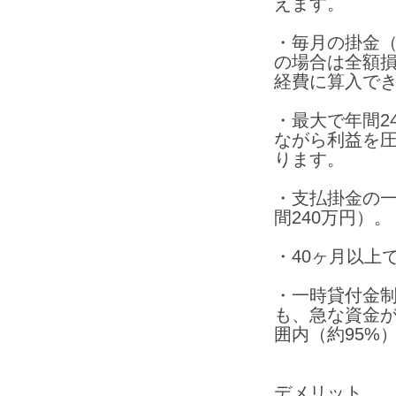
えます。
・毎月の掛金（5
の場合は全額
経費に算入で
・最大で年間2
ながら利益を
ります。
・支払掛金の
間240万円）。
・40ヶ月以上
・一時貸付金
も、急な資金
囲内（約95%
デメリット