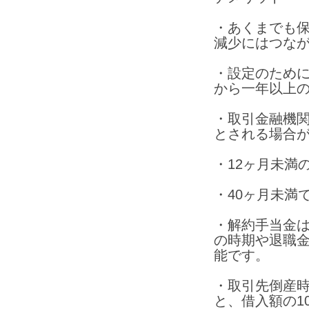
・あくまでも
減少にはつな
・設定のため
から一年以上
・取引金融機
とされる場合
・12ヶ月未満
・40ヶ月未満
・解約手当金
の時期や退職
能です。
・取引先倒産
と、借入額の1