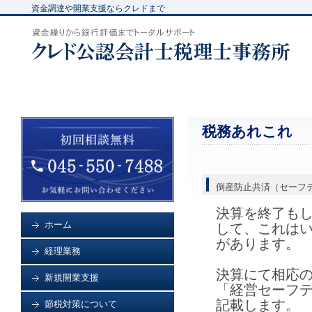
資金調達や開業支援ならクレドまで
税務あれこれ
倒産防止共済（セーフ
決算を終了も
ホーム
して、これは
があります。
経理業務
決算にて相応
新規開業支援
「経営セーフ
記載します。
節税対策について