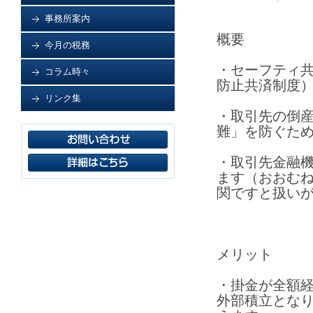
事務所案内
概要
今月の税務
・セーフティ
コラム時々
防止共済制度
リンク集
・取引先の倒
難」を防ぐた
・取引先金融
ます（おおむ
関ですと扱い
メリット
・掛金が全額
外部積立とな