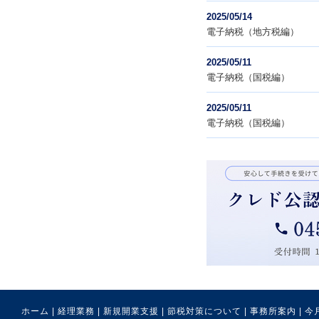
2025/05/14
電子納税（地方税編）
2025/05/11
電子納税（国税編）
2025/05/11
電子納税（国税編）
ホーム
|
経理業務
|
新規開業支援
|
節税対策について
|
事務所案内
|
今