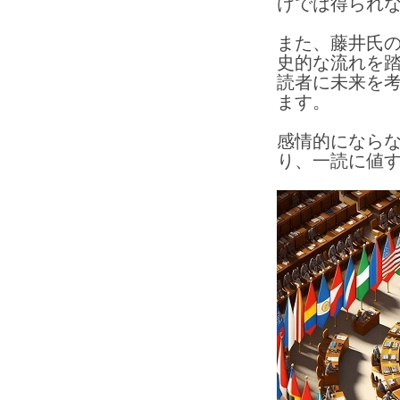
けでは得られ
また、
藤井氏
史的な流れを
読者に未来を
ます。
感情的になら
り、一読に値