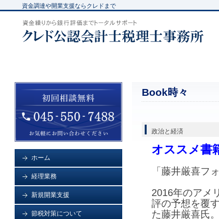
資金調達や開業支援ならクレドまで
Book時々
政治と経済
オススメ書
ホーム
「藤井厳喜フォ
経理業務
2016年のア
新規開業支援
評の予想を覆
た藤井厳喜氏
節税対策について