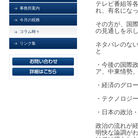
テレビ番組等
事務所案内
れ、有名にな
今月の税務
その方が、国際
の見通しを示
コラム時々
リンク集
ネタバレのな
と
・今後の国際
ア、中東情勢
・経済のグロ
・テクノロジ
・日本の政治
政治の流れが
明快な論調が