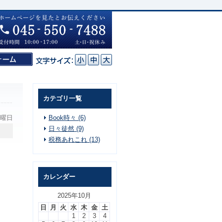
カテゴリ一覧
水曜日
Book時々 (6)
日々徒然 (9)
税務あれこれ (13)
カレンダー
2025年10月
日
月
火
水
木
金
土
1
2
3
4