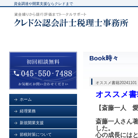
資金調達や開業支援ならクレドまで
Book時々
オススメ書籍20241101
オススメ書
ホーム
【斎藤一人 
経理業務
斎藤一人さん
新規開業支援
した。
心の成長には
節税対策について