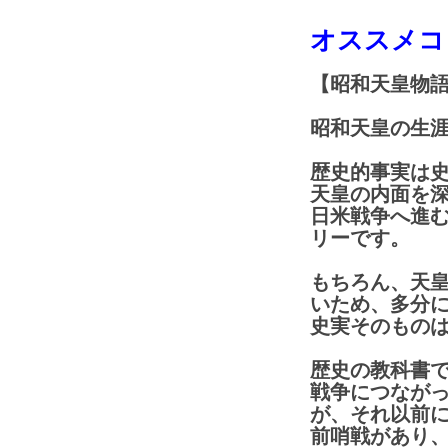
オススメ
【昭和天皇物
昭和天皇の生
歴史的事実は
天皇の内面を
日米戦争へ進
リーです。
もちろん、天
いため、多分
史実そのもの
歴史の教科書で
戦争につなが
が、それ以前
前哨戦があり