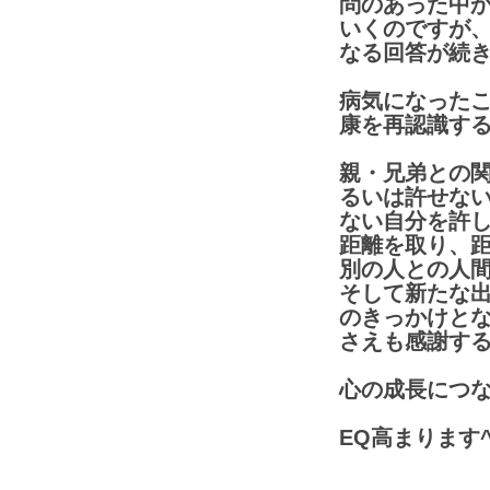
問のあった中
いくのですが
なる回答が続
病気になった
康を再認識す
親・兄弟との
るいは許せな
ない自分を許
距離を取り、
別の人との人
そして新たな
のきっかけと
さえも感謝す
心の成長につ
EQ高まります^