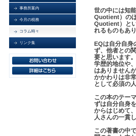
事務所案内
世の中には知能指数=
Quotient）の
今月の税務
Quotient
れるものもあ
コラム時々
リンク集
EQは自分自身
ず、他者との
要と思います
学歴的地位や
はありません
かかわりは非常
として必須の
この本のテー
ずは自分自身
からはじめて
人さんの一貫
この著書の中