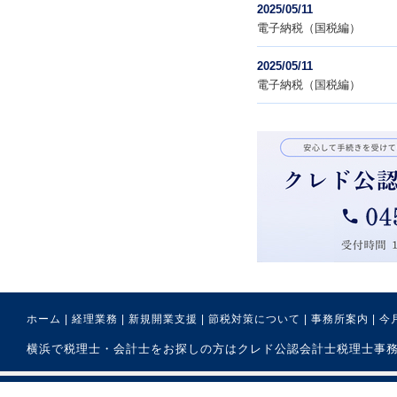
2025/05/11
電子納税（国税編）
2025/05/11
電子納税（国税編）
ホーム
|
経理業務
|
新規開業支援
|
節税対策について
|
事務所案内
|
今
横浜で税理士・会計士をお探しの方はクレド公認会計士税理士事務所