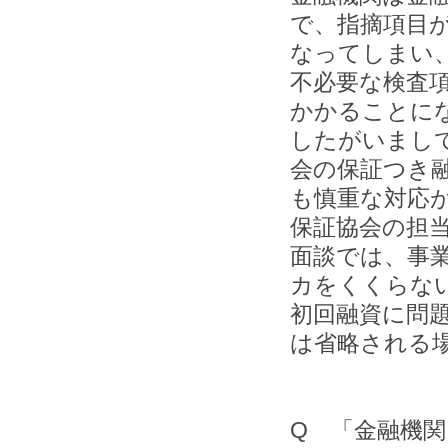
で、指摘項目
なってしまい
不必要な検査
かかることに
したがいまし
会の保証つき
も慎重な対応
保証協会の担
面談では、事
カをくくらな
初回融資に問
は省略される
Q 「金融機