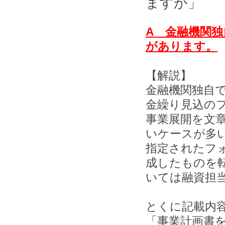
ますか」
A 金融機関
があります。
【解説】
金融機関独自
金繰り見込の
事業展開を文
いケースが多
指定されたフ
成したものを
いては融資担
とくに記載内
「事業計画書