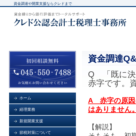
資金調達や開業支援ならクレドまで
資金調達Q
Q 「既に決
赤字です。
ホーム
A 赤字の原
はありません
経理業務
新規開業支援
【解説】
節税対策について
そもそも、初