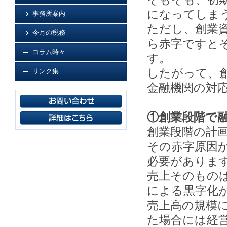
になってしま
事務所案内
ただし、創業
今月の税務
ら赤字ですと
コラム時々
す。
したがって、
リンク集
金融機関の対
①創業段階で
創業段階の計
その赤字原因
必要がありま
売上そのもの
による黒字化
売上高の規模
た場合には経