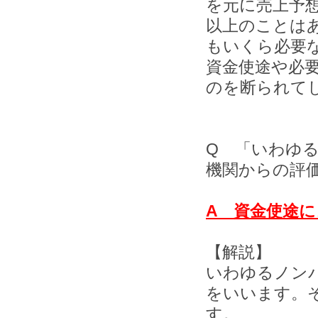
を元に売上予想
以上のことは
もいくら必要
資金使途や必
のを断られて
Q 「いわゆ
機関からの評
A 資金使途
【解説】
いわゆるノン
をいいます。
す。