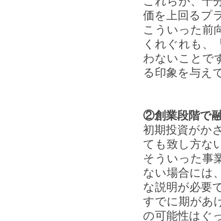
これらが、十
価を上回るプ
こういった前
くれぐれも、
わないことで
る印象を与え
②創業段階で
初期投資がか
ても致し方な
そういった事
ない場合には
な説明が必要
すでに期があ
の可能性はぐ